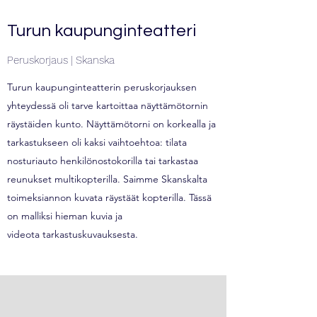
Turun kaupunginteatteri
Peruskorjaus | Skanska
Turun kaupunginteatterin peruskorjauksen
yhteydessä oli tarve kartoittaa näyttämötornin
räystäiden kunto. Näyttämötorni on korkealla ja
tarkastukseen oli kaksi vaihtoehtoa: tilata
nosturiauto henkilönostokorilla tai tarkastaa
reunukset multikopterilla. Saimme Skanskalta
toimeksiannon kuvata räystäät kopterilla. Tässä
on malliksi hieman kuvia ja
videota tarkastuskuvauksesta.