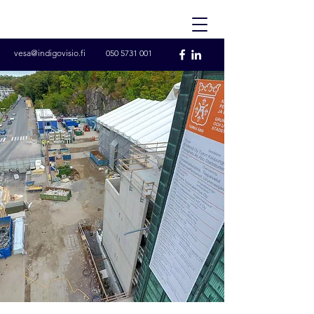
vesa@indigovisio.fi
050 5731 001