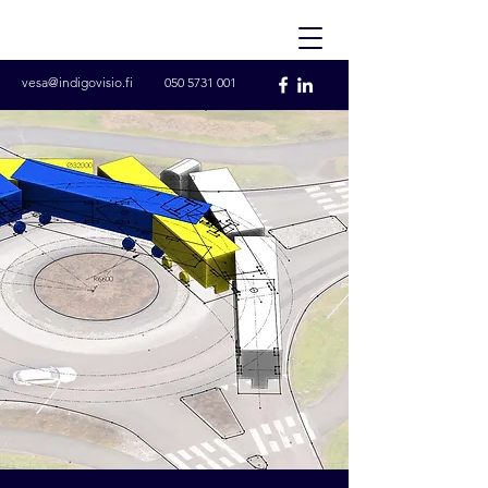
vesa@indigovisio.fi
050 5731 001