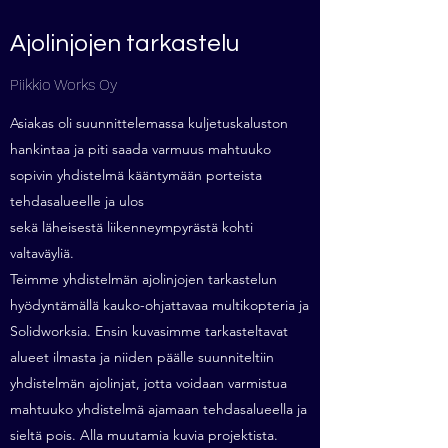
Ajolinjojen tarkastelu
Piikkio Works Oy
Asiakas oli suunnittelemassa kuljetuskaluston
hankintaa ja piti saada varmuus mahtuuko
sopivin yhdistelmä kääntymään porteista
tehdasalueelle ja ulos
sekä läheisestä liikenneympyrästä kohti
valtaväyliä.
Teimme yhdistelmän ajolinjojen tarkastelun
hyödyntämällä kauko-ohjattavaa multikopteria ja
Solidworksia. Ensin kuvasimme tarkasteltavat
alueet ilmasta ja niiden päälle suunniteltiin
yhdistelmän ajolinjat, jotta voidaan varmistua
mahtuuko yhdistelmä ajamaan tehdasalueella ja
sieltä pois. Alla muutamia kuvia projektista.