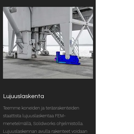
Lujuuslaskenta
Teemme koneiden ja teräsrakenteiden
staattista lujuuslaskentaa FEM-
menetelmällä, Solidworks ohjelmistolla.
Lujuuslaskennan avulla rakenteet voidaan