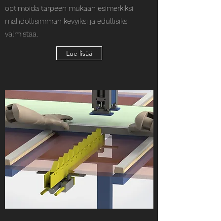
optimoida tarpeen mukaan esimerkiksi
mahdollisimman kevyiksi ja edullisiksi
valmistaa.
Lue lisää