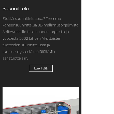
Suunnittelu
Etsitkö suunnitteluapua? Teemme
koneensuunnittelua 3D mallinnusohjelmisto
Solidworksilla teollisuuden tarpeisiin jo
vuodesta 2002 lähtien. Yksittäisten
tuotteiden suunnittelusta ja
tuotekehityksestä räätälöitäviin
sarjatuotteisiin.
Lue lisää