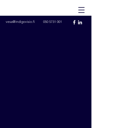
vesa@indigovisio.fi
050 5731 001