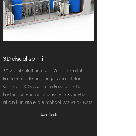
3D visualisointi
3D visualisointi on oiva lisä tuotteen tai
kohteen markkinoinnin ja suunnittelun eri
vaiheisiin. 3D Visualisoitu kuva on erittäin
kustannustehokas tapa esitellä kohdetta
silloin kun sitä ei ole mahdollista valokuvata.
Lue lisää